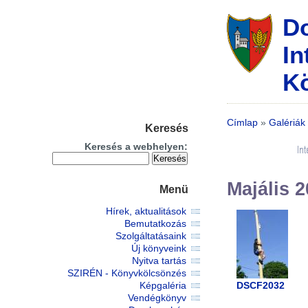
D
In
Kö
Címlap
»
Galériák
Keresés
Keresés a webhelyen:
Majális 2
Menü
Hírek, aktualitások
Bemutatkozás
Szolgáltatásaink
Új könyveink
Nyitva tartás
SZIRÉN - Könyvkölcsönzés
DSCF2032
Képgaléria
Vendégkönyv