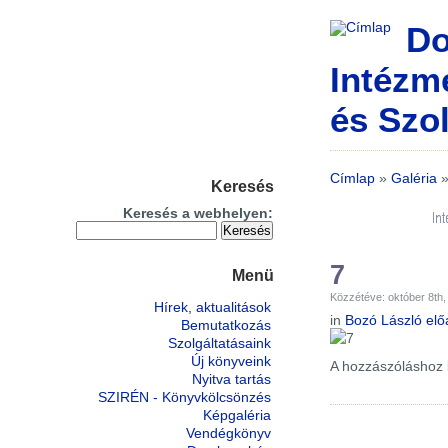
Do
Intézm
és Szol
Címlap
»
Galéria
Keresés
Keresés a webhelyen:
7
Menü
Közzétéve: október 8th
Hírek, aktualitások
in
Bozó László el
Bemutatkozás
Szolgáltatásaink
Új könyveink
A hozzászóláshoz
Nyitva tartás
SZIRÉN - Könyvkölcsönzés
Képgaléria
Vendégkönyv