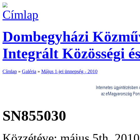
Dombegyházi Közműve
Integrált Közösségi é
Címlap
»
Galéria
»
Május 1-jei ünnepség - 2010
SN855030
Közzétéve: május 5th, 2010