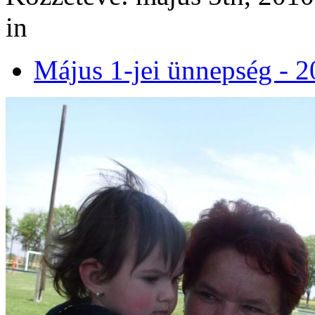
in
Május 1-jei ünnepség - 