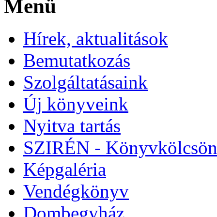
Menü
Hírek, aktualitások
Bemutatkozás
Szolgáltatásaink
Új könyveink
Nyitva tartás
SZIRÉN - Könyvkölcsön
Képgaléria
Vendégkönyv
Dombegyház