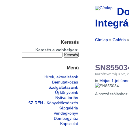
Do
Integrá
Címlap
»
Galéria
Keresés
Keresés a webhelyen:
SN85503
Menü
Közzétéve: május 5th, 
Hírek, aktualitások
in
Május 1-jei ünn
Bemutatkozás
Szolgáltatásaink
Új könyveink
A hozzászóláshoz
Nyitva tartás
SZIRÉN - Könyvkölcsönzés
Képgaléria
Vendégkönyv
Dombegyház
Kapcsolat