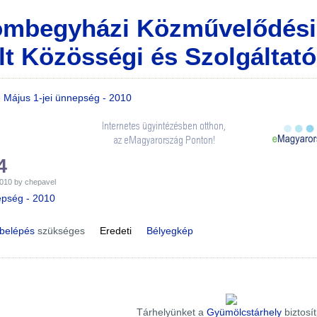
mbegyházi Közművelődési 
lt Közösségi és Szolgáltató
»
Május 1-jei ünnepség - 2010
4
2010 by chepavel
epség - 2010
belépés
szükséges
Eredeti
Bélyegkép
Tárhelyünket a
Gyümölcstárhely
biztosít