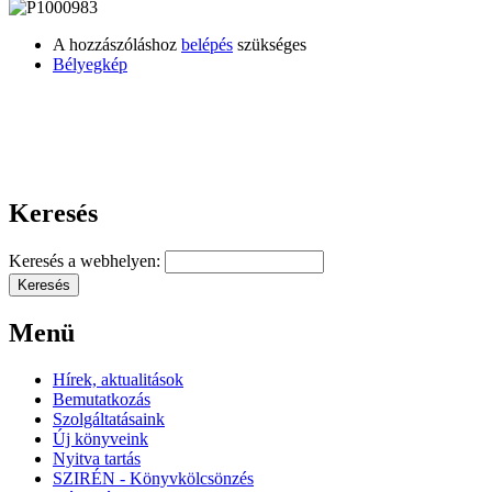
A hozzászóláshoz
belépés
szükséges
Bélyegkép
Keresés
Keresés a webhelyen:
Menü
Hírek, aktualitások
Bemutatkozás
Szolgáltatásaink
Új könyveink
Nyitva tartás
SZIRÉN - Könyvkölcsönzés