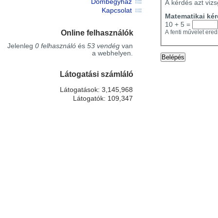
Dombegyház
A kérdés azt vizs
Kapcsolat
Matematikai ké
10 + 5 =
Online felhasználók
A fenti művelet ered
Jelenleg
0 felhasználó
és
53 vendég
van
a webhelyen.
Látogatási számláló
Látogatások: 3,145,968
Látogatók: 109,347