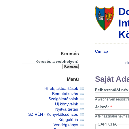
D
In
Kö
Címlap
Keresés
Keresés a webhelyen:
Saját Ad
Menü
Hírek, aktualitások
Felhasználói név
Bemutatkozás
Szolgáltatásaink
A webhelyen regisztrá
Új könyveink
Jelszó:
*
Nyitva tartás
SZIRÉN - Könyvkölcsönzés
A felhasználói névhez 
Képgaléria
CAPTCHA
Vendégkönyv