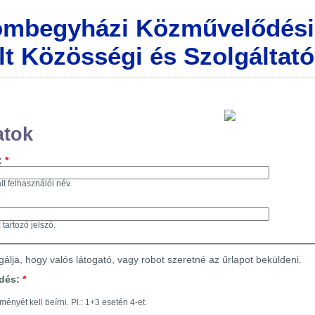
mbegyházi Közművelődési 
lt Közösségi és Szolgáltató
atok
:
*
lt felhasználói név.
tartozó jelszó.
gálja, hogy valós látogató, vagy robot szeretné az űrlapot beküldeni.
rdés:
*
ményét kell beírni. Pl.: 1+3 esetén 4-et.