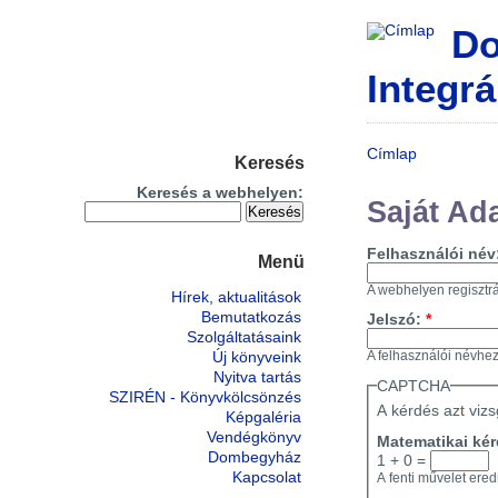
Do
Integrá
Címlap
Keresés
Keresés a webhelyen:
Saját Ad
Felhasználói név
Menü
A webhelyen regisztrá
Hírek, aktualitások
Bemutatkozás
Jelszó:
*
Szolgáltatásaink
Új könyveink
A felhasználói névhez 
Nyitva tartás
CAPTCHA
SZIRÉN - Könyvkölcsönzés
A kérdés azt vizs
Képgaléria
Vendégkönyv
Matematikai ké
Dombegyház
1 + 0 =
Kapcsolat
A fenti művelet ered