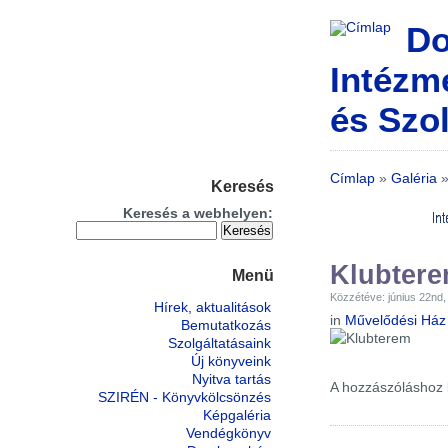
Do
Intézm
és Szol
Címlap
»
Galéria
Keresés
Keresés a webhelyen:
Klubter
Menü
Közzétéve: június 22nd,
Hírek, aktualitások
in
Művelődési Ház
Bemutatkozás
Szolgáltatásaink
Új könyveink
Nyitva tartás
A hozzászóláshoz
SZIRÉN - Könyvkölcsönzés
Képgaléria
Vendégkönyv