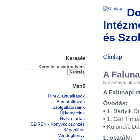
Do
Intézm
és Szol
Címlap
Keresés
Keresés a webhelyen:
A Faluna
Közzétéve: októbe
Menü
A Falunapi r
Hírek, aktualitások
Bemutatkozás
Óvodás:
Szolgáltatásaink
• 1. Bartyik D
Új könyveink
• 1. Gál Tíme
Nyitva tartás
SZIRÉN - Könyvkölcsönzés
• Különdíj: D
Képgaléria
Vendégkönyv
1. osztály: