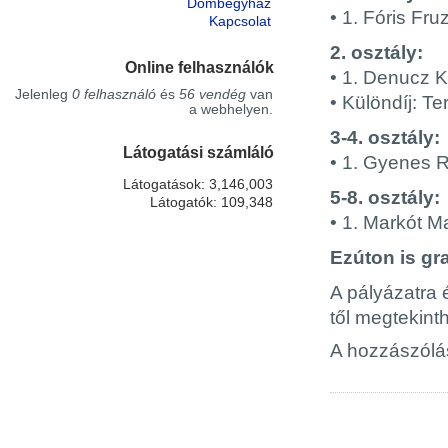
Dombegyház
• 1. Fóris Fru
Kapcsolat
2. osztály:
Online felhasználók
• 1. Denucz K
Jelenleg
0 felhasználó
és
56 vendég
van
• Különdíj: T
a webhelyen.
3-4. osztály:
Látogatási számláló
• 1. Gyenes 
Látogatások: 3,146,003
5-8. osztály:
Látogatók: 109,348
• 1. Markót Ma
Ezúton is gr
A pályázatra é
től megtekint
A hozzászól