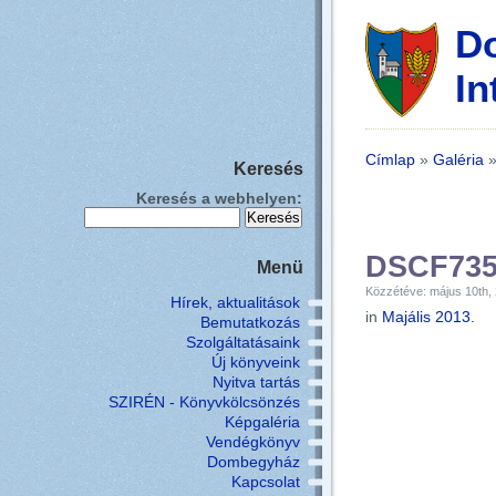
D
In
Címlap
»
Galéria
Keresés
Keresés a webhelyen:
DSCF73
Menü
Közzétéve: május 10th,
Hírek, aktualitások
in
Majális 2013.
Bemutatkozás
Szolgáltatásaink
Új könyveink
Nyitva tartás
SZIRÉN - Könyvkölcsönzés
Képgaléria
Vendégkönyv
Dombegyház
Kapcsolat