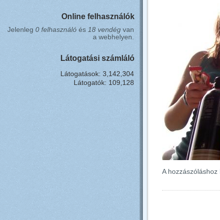
Online felhasználók
Jelenleg
0 felhasználó
és
18 vendég
van
a webhelyen.
Látogatási számláló
Látogatások: 3,142,304
Látogatók: 109,128
A hozzászóláshoz