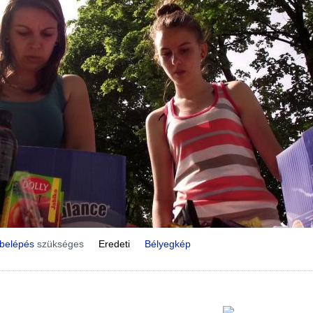
belépés
szükséges
Eredeti
Bélyegkép