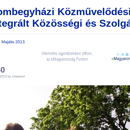
ombegyházi Közművelődési
tegrált Közösségi és Szolgá
»
Majális 2013.
50
 2013 by chepavel