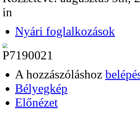
in
Nyári foglalkozások
A hozzászóláshoz
belépé
Bélyegkép
Előnézet