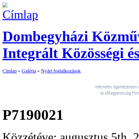
Dombegyházi Közműve
Integrált Közösségi é
Címlap
»
Galéria
»
Nyári foglalkozások
P7190021
Közzétéve: augusztus 5th, 