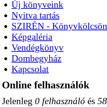
Új könyveink
Nyitva tartás
SZIRÉN - Könyvkölcsön
Képgaléria
Vendégkönyv
Dombegyház
Kapcsolat
Online felhasználók
Jelenleg
0 felhasználó
és
58